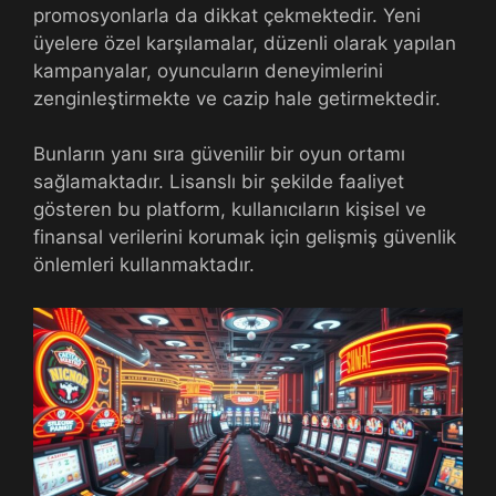
promosyonlarla da dikkat çekmektedir. Yeni
üyelere özel karşılamalar, düzenli olarak yapılan
kampanyalar, oyuncuların deneyimlerini
zenginleştirmekte ve cazip hale getirmektedir.
Bunların yanı sıra güvenilir bir oyun ortamı
sağlamaktadır. Lisanslı bir şekilde faaliyet
gösteren bu platform, kullanıcıların kişisel ve
finansal verilerini korumak için gelişmiş güvenlik
önlemleri kullanmaktadır.