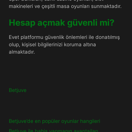
makineleri ve çeşitli masa oyunları sunmaktadır.
Hesap açmak güvenli mi?
Evet platformu güvenlik önlemleri ile donatılmış
olup, kişisel bilgilerinizi koruma altına
almaktadır.
Betjuve
Betjuve’de en popüler oyunlar hangileri
Betjuve ile bahis yapmanın avantajları