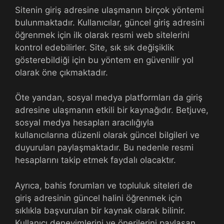
Sitenin giriş adresine ulaşmanın birçok yöntemi
bulunmaktadır. Kullanıcılar, güncel giriş adresini
öğrenmek için ilk olarak resmi web sitelerini
kontrol edebilirler. Site, sık sık değişiklik
gösterebildiği için bu yöntem en güvenilir yol
olarak öne çıkmaktadır.
Öte yandan, sosyal medya platformları da giriş
adresine ulaşmanın etkili bir kaynağıdır. Betjuve,
sosyal medya hesapları aracılığıyla
kullanıcılarına düzenli olarak güncel bilgileri ve
duyuruları paylaşmaktadır. Bu nedenle resmi
hesaplarını takip etmek faydalı olacaktır.
Ayrıca, bahis forumları ve topluluk siteleri de
giriş adresinin güncel halini öğrenmek için
sıklıkla başvurulan bir kaynak olarak bilinir.
Kullanıcı deneyimlerini ve önerilerini paylaşan