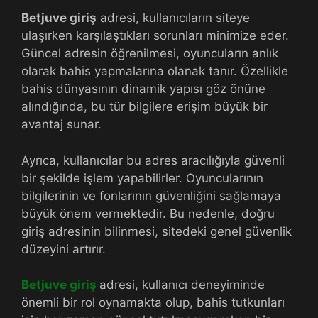
Betjuve giriş
adresi, kullanıcıların siteye
ulaşırken karşılaştıkları sorunları minimize eder.
Güncel adresin öğrenilmesi, oyuncuların anlık
olarak bahis yapmalarına olanak tanır. Özellikle
bahis dünyasının dinamik yapısı göz önüne
alındığında, bu tür bilgilere erişim büyük bir
avantaj sunar.
Ayrıca, kullanıcılar bu adres aracılığıyla güvenli
bir şekilde işlem yapabilirler. Oyuncularının
bilgilerinin ve fonlarının güvenliğini sağlamaya
büyük önem vermektedir. Bu nedenle, doğru
giriş adresinin bilinmesi, sitedeki genel güvenlik
düzeyini artırır.
Betjuve giriş
adresi, kullanıcı deneyiminde
önemli bir rol oynamakta olup, bahis tutkunları